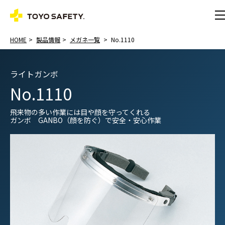
HOME
製品情報
メガネ一覧
No.1110
ライトガンボ
No.1110
飛来物の多い作業には目や顔を守ってくれる
ガンボ GANBO（顔を防ぐ）で安全・安心作業