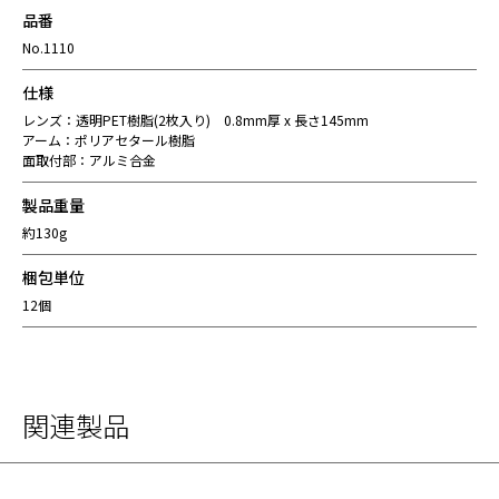
品番
No.1110
仕様
レンズ：透明PET樹脂(2枚入り) 0.8mm厚 x 長さ145mm
アーム：ポリアセタール樹脂
面取付部：アルミ合金
製品重量
約130g
梱包単位
12個
関連製品