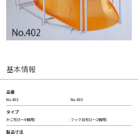
基本情報
品番
No.402
No.403
タイプ
かご形(5～6個用)
フック台形(1～2個用)
製品寸法