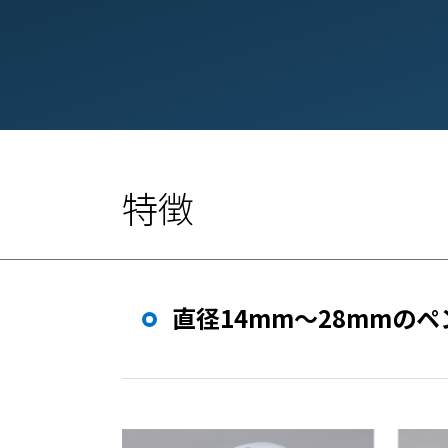
特徴
直径14mm～28mmの