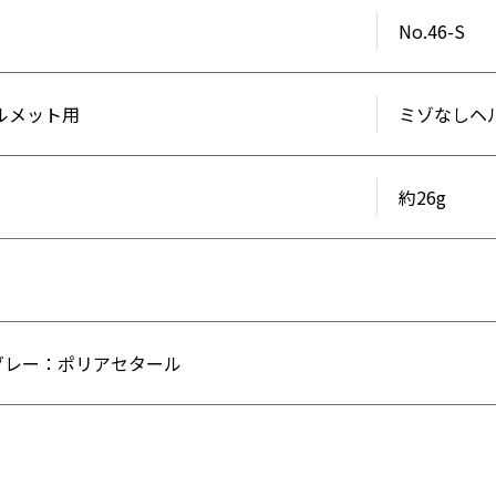
No.46-S
ルメット用
ミゾなしヘ
約26g
/ グレー：ポリアセタール