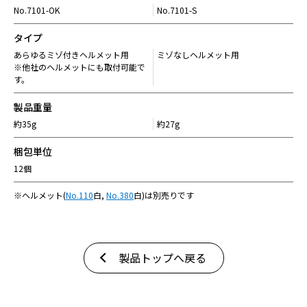
No.7101-OK
No.7101-S
タイプ
あらゆるミゾ付きヘルメット用
ミゾなしヘルメット用
※他社のヘルメットにも取付可能で
す。
製品重量
約35g
約27g
梱包単位
12個
※ヘルメット(
No.110
白,
No.380
白)は別売りです
製品トップへ戻る