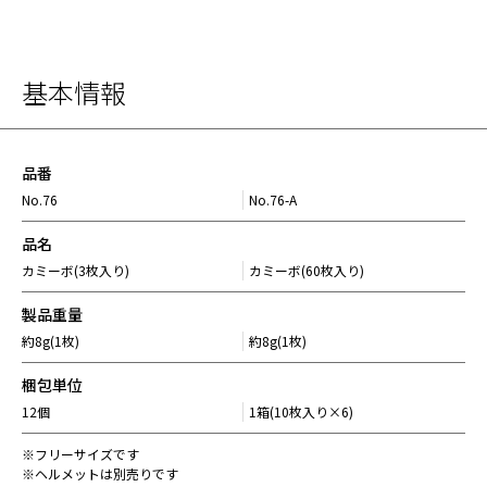
基本情報
品番
No.76
No.76-A
品名
カミーボ(3枚入り)
カミーボ(60枚入り)
製品重量
約8g(1枚)
約8g(1枚)
梱包単位
12個
1箱(10枚入り×6)
※フリーサイズです
※ヘルメットは別売りです