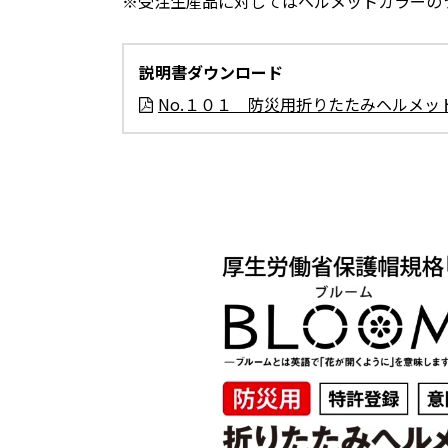
※受注生産品に対してはヘルメットカラーのう
説明書ダウンロード
No.１０１ 防災用折りたたみヘルメット
動
画
プ
レ
ー
ヤ
ー