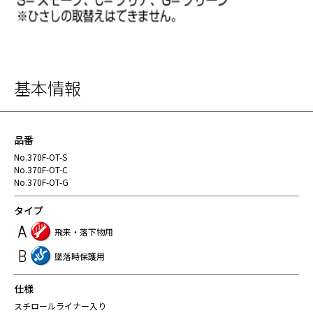
基本情報
品番
No.370F-OT-S
No.370F-OT-C
No.370F-OT-G
タイプ
A
飛来・落下物用
B
墜落時保護用
仕様
スチロールライナー入り